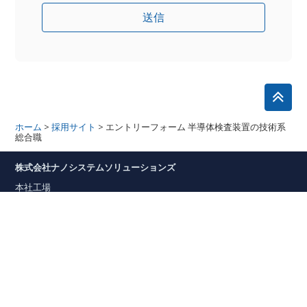
>
>
ホーム
採用サイト
エントリーフォーム 半導体検査装置の技術系
総合職
株式会社ナノシステムソリューションズ
本社工場
沖縄県うるま市勝連南風原5192-8
東京事業所
東京都多摩市落合1-15-2
多摩センタートーセイビル2F
HOME
最新情報