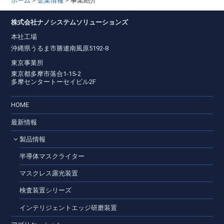
>
>
ホーム
企業情報
事業紹介
株式会社ナノシステムソリューションズ
本社工場
沖縄県うるま市勝連南風原5192-8
東京事業所
東京都多摩市落合1-15-2
多摩センタートーセイビル2F
HOME
最新情報
製品情報
半導体マスクライター
マスクレス露光装置
検査装置シリーズ
インテリジェントエッジ研磨装置