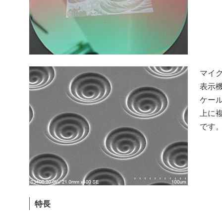
マイ
表示
ケー
上に
です
特長