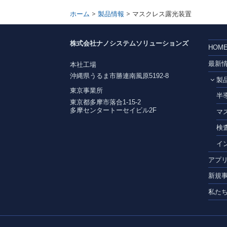
>
>
ホーム
製品情報
マスクレス露光装置
株式会社ナノシステムソリューションズ
HOM
最新
本社工場
沖縄県うるま市勝連南風原5192-8
製
東京事業所
半
東京都多摩市落合1-15-2
多摩センタートーセイビル2F
マ
検
イ
アプ
新規
私た