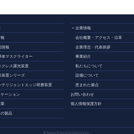
E
企業情報
情報
会社概要・アクセス・沿革
品情報
企業理念・代表挨拶
導体マスクライター
事業紹介
スクレス露光装置
私たちについて
査装置シリーズ
設備について
ンテリジェントエッジ研磨装置
恵まれた拠点
リケーション
お問い合わせ
事業
個人情報保護方針
ちの製品
© NanoSystemSolutions.Inc.,