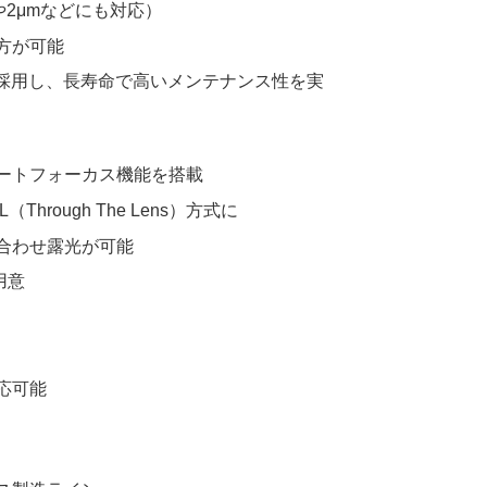
や2μmなどにも対応）
方が可能
)を採用し、長寿命で高いメンテナンス性を実
）
ートフォーカス機能を搭載
rough The Lens）方式に
合わせ露光が可能
用意
応可能