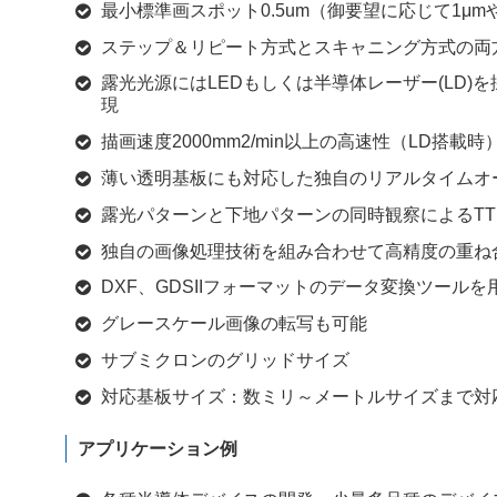
最小標準画スポット0.5um（御要望に応じて1μm
ステップ＆リピート方式とスキャニング方式の両
露光光源にはLEDもしくは半導体レーザー(LD
現
描画速度2000mm2/min以上の高速性（LD搭載時
薄い透明基板にも対応した独自のリアルタイムオ
露光パターンと下地パターンの同時観察によるTTL（Th
独自の画像処理技術を組み合わせて高精度の重ね
DXF、GDSIIフォーマットのデータ変換ツールを
グレースケール画像の転写も可能
サブミクロンのグリッドサイズ
対応基板サイズ：数ミリ～メートルサイズまで対
アプリケーション例