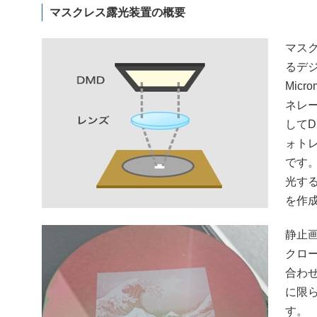
マスクレス露光装置の概要
マス
るデジ
Micr
ネレ
して
ォト
です
光す
を作
静止
クロ
合わ
に限
す。