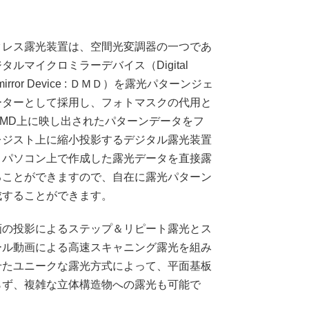
クレス露光装置は、空間光変調器の一つであ
タルマイクロミラーデバイス（Digital
omirror Device : ＤＭＤ）を露光パターンジェ
ーターとして採用し、フォトマスクの代用と
DMD上に映し出されたパターンデータをフ
レジスト上に縮小投影するデジタル露光装置
。パソコン上で作成した露光データを直接露
ることができますので、自在に露光パターン
成することができます。
画の投影によるステップ＆リピート露光とス
ール動画による高速スキャニング露光を組み
せたユニークな露光方式によって、平面基板
らず、複雑な立体構造物への露光も可能で